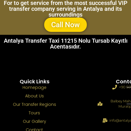
For to get service from the most successful VIP
transfer company serving in Antalya and its
surroundings
Call Now
Antalya Transfer Taxi 11215 Nolu Tursab Kayıtlı
Acentasıdır.
Quick Links
Cont
Homepage
+90 50
About Us
Balbey Mah.
Our Transfer Regions
Muratp
Tours
info@antaly
Our Gallery
Contact