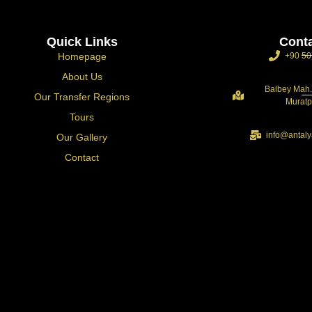
Quick Links
Cont
Homepage
+90 50
About Us
Balbey Mah.
Our Transfer Regions
Muratp
Tours
info@antaly
Our Gallery
Contact