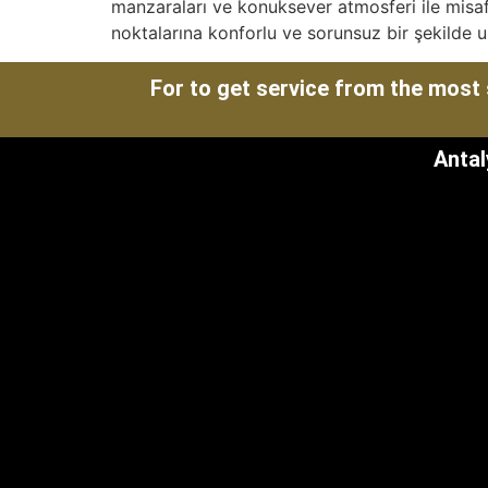
manzaraları ve konuksever atmosferi ile misaf
noktalarına konforlu ve sorunsuz bir şekilde u
For to get service from the most 
Antal