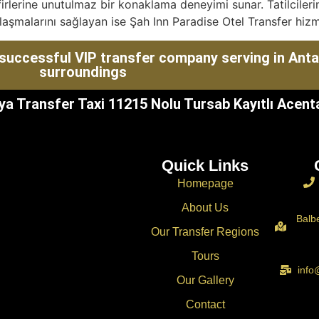
irlerine unutulmaz bir konaklama deneyimi sunar. Tatilciler
laşmalarını sağlayan ise Şah Inn Paradise Otel Transfer hizm
successful VIP transfer company serving in Anta
surroundings
ya Transfer Taxi 11215 Nolu Tursab Kayıtlı Acenta
Quick Links
Homepage
About Us
Balb
Our Transfer Regions
Tours
info
Our Gallery
Contact