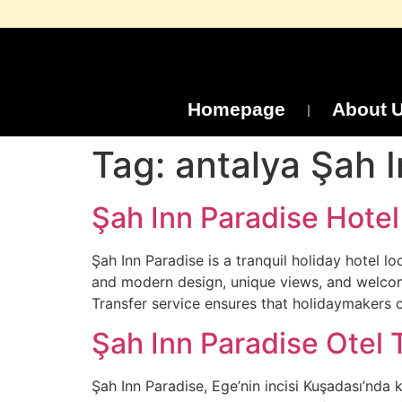
Homepage
About 
Tag:
antalya Şah 
Şah Inn Paradise Hotel
Şah Inn Paradise is a tranquil holiday hotel l
and modern design, unique views, and welcom
Transfer service ensures that holidaymakers 
Şah Inn Paradise Otel 
Şah Inn Paradise, Ege’nin incisi Kuşadası’nda 