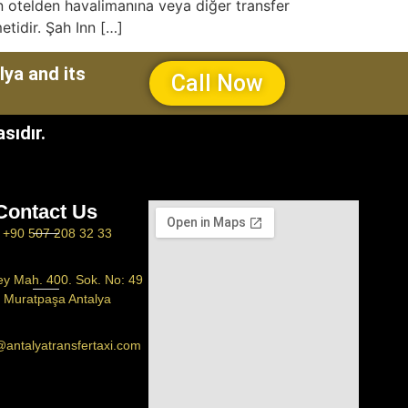
in otelden havalimanına veya diğer transfer
etidir. Şah Inn […]
lya and its
Call Now
sıdır.
Contact Us
+90 507 208 32 33
ey Mah. 400. Sok. No: 49
Muratpaşa Antalya
@antalyatransfertaxi.com