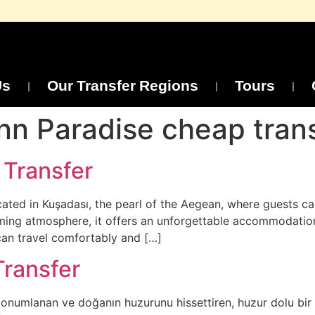
Us
Our Transfer Regions
Tours
Inn Paradise cheap tran
 Transfer
ocated in Kuşadası, the pearl of the Aegean, where guests ca
ing atmosphere, it offers an unforgettable accommodation
can travel comfortably and […]
Transfer
konumlanan ve doğanın huzurunu hissettiren, huzur dolu bir ta