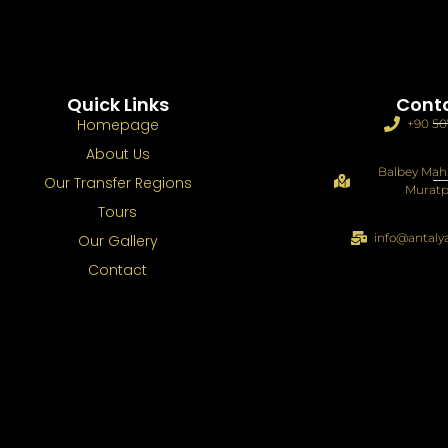
Quick Links
Cont
Homepage
+90 50
About Us
Balbey Mah.
Our Transfer Regions
Muratp
Tours
info@antaly
Our Gallery
Contact