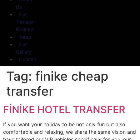
Us
Our
Transfer
Regions
Tours
Our
Gallery
Contact
Tag:
finike cheap
transfer
FİNİKE HOTEL TRANSFER
If you want your holiday to be not only fun but also
comfortable and relaxing, we share the same vision and
have tailored our VIP vehicles specifically for you, our