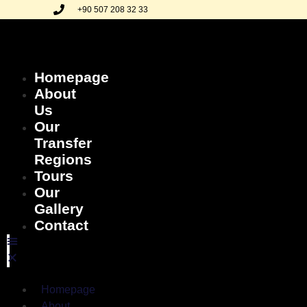
+90 507 208 32 33
Homepage
About
Us
Our
Transfer
Regions
Tours
Our
Gallery
Contact
Homepage
About