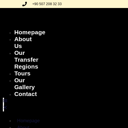
+90 507 208 32 33
Homepage
About
Us
Our
Transfer
Regions
Tours
Our
Gallery
Contact
Homepage
About