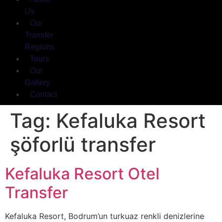
Us
Our
Transfer
Regions
Tours
Our
Gallery
Contact
Tag:
Kefaluka Resort
şöforlü transfer
Kefaluka Resort Otel
Transfer
Kefaluka Resort, Bodrum’un turkuaz renkli denizlerine