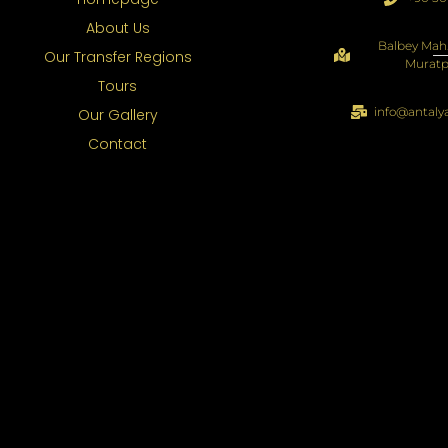
About Us
Balbey Mah.
Our Transfer Regions
Muratp
Tours
info@antaly
Our Gallery
Contact