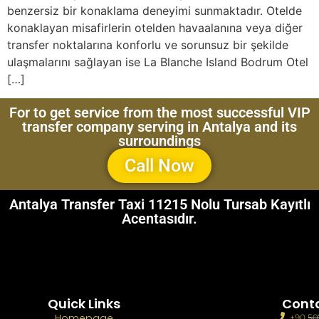
benzersiz bir konaklama deneyimi sunmaktadır. Otelde
konaklayan misafirlerin otelden havaalanına veya diğer
transfer noktalarına konforlu ve sorunsuz bir şekilde
ulaşmalarını sağlayan ise La Blanche Island Bodrum Otel
[…]
For to get service from the most successful VIP
transfer company serving in Antalya and its
surroundings
Call Now
Antalya Transfer Taxi 11215 Nolu Tursab Kayıtlı
Acentasıdır.
Quick Links
Cont
Homepage
+90 50