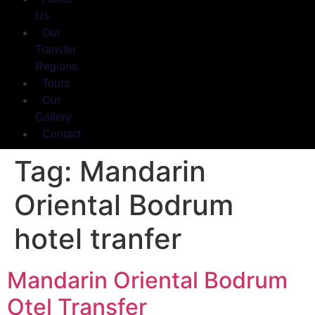
Us
Our
Transfer
Regions
Tours
Our
Gallery
Contact
Tag:
Mandarin
Oriental Bodrum
hotel tranfer
Mandarin Oriental Bodrum
Otel Transfer