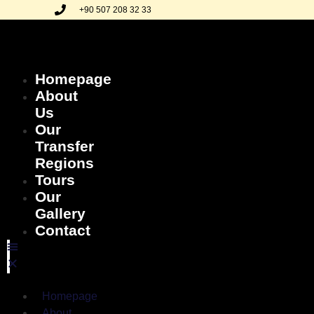
+90 507 208 32 33
Homepage
About
Us
Our
Transfer
Regions
Tours
Our
Gallery
Contact
Homepage
About