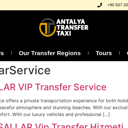
+90 507 20
Us
Our Transfer Regions
Tours
larService
LAR VIP Transfer Service
e offers a private transportation experience for both holid
peaceful atmosphere and stunning beaches. With our exclusiv
mfort. With our luxury vehicles and professional […]
SALLAR Vip Transfer Hizmeti