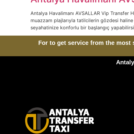
Antalya Havalimanı AVSALLAR Vip Transfer Hizme
muazzam plajlarıyla tatilcilerin gözdesi halin
seyahatinize konforlu bir başlangıç yapabilirs
For to get service from the most 
Antaly