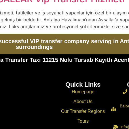
ti, tatilciler ve iş seyahati yapanlar için özel bir ulaşım 
e gelmiş bir beldedir. Antalya Havalimanı’ndan Avsallar’a yap
iniz. Lüks araçlarımız ve profesyonel şoförlerimizle, size sa
successful VIP transfer company serving in Ant
surroundings
a Transfer Taxi 11215 Nolu Tursab Kayıtlı Acent
Quick Links
Homepage
About Us
Balb
Our Transfer Regions
Tours
info