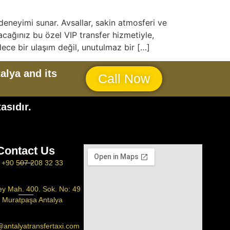
deneyimi sunar. Avsallar, sakin atmosferi ve
acağınız bu özel VIP transfer hizmetiyle,
dece bir ulaşım değil, unutulmaz bir […]
alya and its
Call Now
asıdır.
Contact Us
+90 507 208 32 33
ey Mah. 400. Sok. No: 49
Muratpaşa Antalya
@antalyatransfertaxi.com