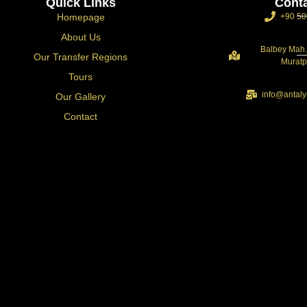
Quick Links
Cont
Homepage
+90 50
About Us
Balbey Mah.
Our Transfer Regions
Muratp
Tours
info@antaly
Our Gallery
Contact