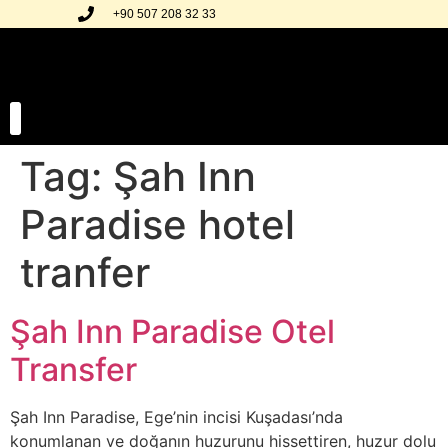
+90 507 208 32 33
Tag:
Şah Inn
Our Transfer Regions
Our Gallery
Paradise hotel
tranfer
Şah Inn Paradise Otel
Transfer
Şah Inn Paradise, Ege’nin incisi Kuşadası’nda
konumlanan ve doğanın huzurunu hissettiren, huzur dolu