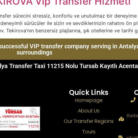
KİROVA Vip Transfer Hizmeti
ansfer sürecini stressiz, konforlu ve unutulmaz bir deneyime
neyimli sürücüler ile sizin ve sevdiklerinizin rahatını ön pl
 Tekirova’nın benzersiz plajlarına, şık otellerine ve tarihi g
 successful VIP transfer company serving in Antalya
surroundings
lya Transfer Taxi 11215 Nolu Tursab Kayıtlı Acentas
Quick Links
C
Homepage
About Us
Balbe
Our Transfer Regions
Tours
info@