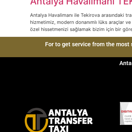
Antalya Havalimanı TE
Antalya Havalimanı ile Tekirova arasındaki tr
hizmetimiz, modern donanımlı lüks araçlar ve de
özel hissetmenizi sağlamak bizim için bir görev.
For to get service from the most
Anta