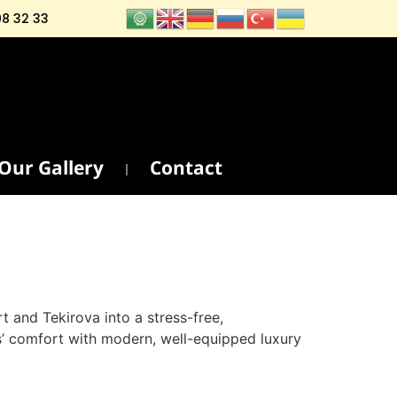
08 32 33
Our Gallery
Contact
t and Tekirova into a stress-free,
es’ comfort with modern, well-equipped luxury