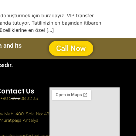
 dönüştürmek için buradayız. VIP transfer
anda tutuyor. Tatilinizin en başından itibaren
üzelliklerine en özel […]
 and its
Call Now
ıdır.
ontact Us
+90 507 208 32 33
y Mah. 400. Sok. No: 49
Muratpaşa Antalya
antalyatransfertaxi.com