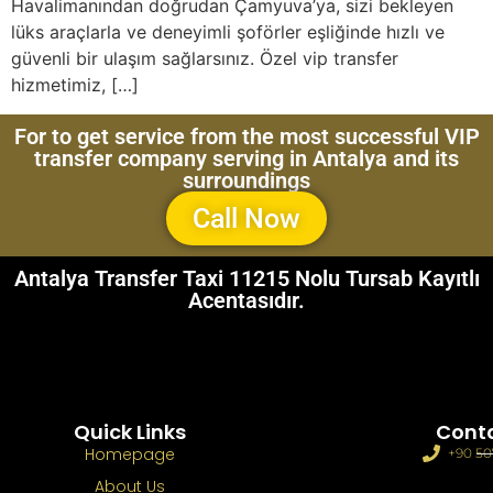
Havalimanından doğrudan Çamyuva’ya, sizi bekleyen
lüks araçlarla ve deneyimli şoförler eşliğinde hızlı ve
güvenli bir ulaşım sağlarsınız. Özel vip transfer
hizmetimiz, […]
For to get service from the most successful VIP
transfer company serving in Antalya and its
surroundings
Call Now
Antalya Transfer Taxi 11215 Nolu Tursab Kayıtlı
Acentasıdır.
Quick Links
Cont
Homepage
+90 50
About Us