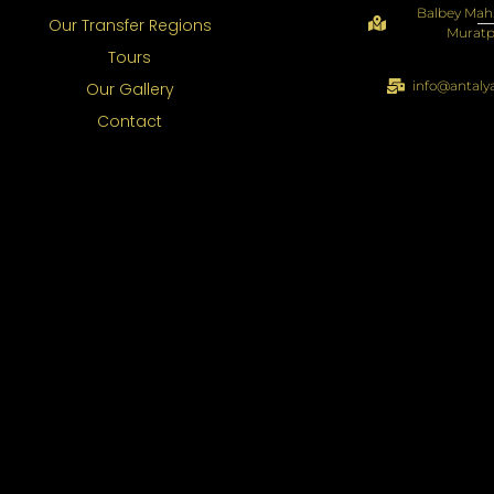
Balbey Mah.
Our Transfer Regions
Muratp
Tours
info@antaly
Our Gallery
Contact